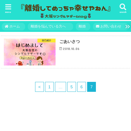
menu
search
ホーム
離婚を悩んでいる方へ
離婚
お問い合わせ
自己紹介
ごあいさつ
2018.10.06
<
1
…
5
6
7