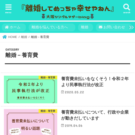
menu
search
ホーム
離婚を悩んでいる方へ
離婚
お問い合わせ
HOME
離婚
離婚－養育費
離婚－養育費
離婚－養育費
養育費未払いをなくそう！令和２年
より民事執行法が改正
2020.05.22
離婚－養育費
養育費未払いについて、行政や企業
が動きだしています
2019.04.06