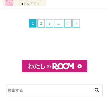
1
2
3
…
7
>