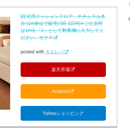
[住宅用クッションフロア ナチュラル木
目 (1m単位で販売) SE-2224]※ご注文時
は1mを「1」として数量欄に入力してく
ださい。サクラ
posted with
カエレバ
楽天市場
Amazon
Yahooショッピング