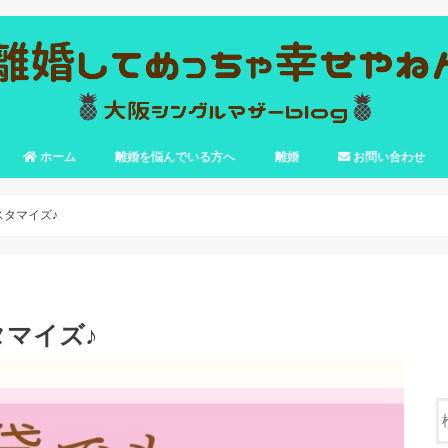
ホーム
離婚を悩んでいる方へ
離婚
お問い合わせ
離婚－理由
離婚－準備
離婚－手続き
離婚－費用
離婚－公正証書
離婚－引っ越し
離婚－子ども
離婚－転校
タマイズ♪
マイズ♪