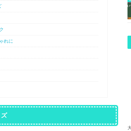
ズ
ク
ゃれに
イズ