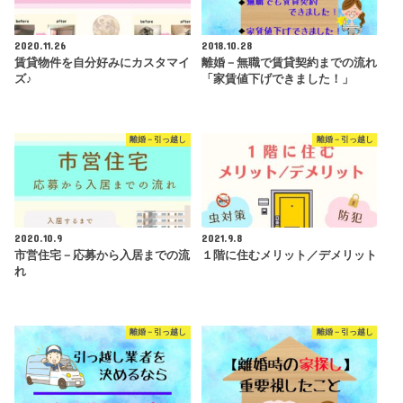
2020.11.26
2018.10.28
賃貸物件を自分好みにカスタマイ
離婚－無職で賃貸契約までの流れ
ズ♪
「家賃値下げできました！」
離婚－引っ越し
離婚－引っ越し
2020.10.9
2021.9.8
市営住宅－応募から入居までの流
１階に住むメリット／デメリット
れ
離婚－引っ越し
離婚－引っ越し