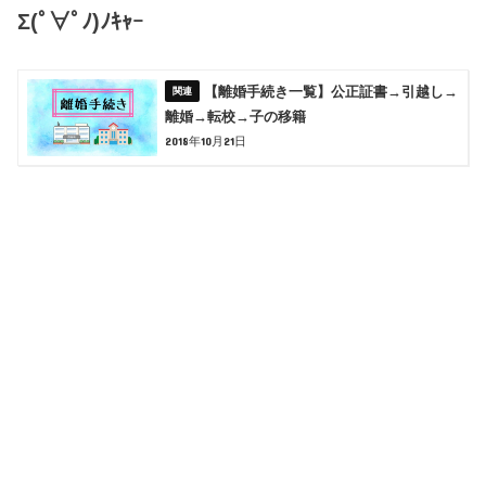
Σ(ﾟ∀ﾟﾉ)ﾉｷｬｰ
【離婚手続き一覧】公正証書→引越し→
離婚→転校→子の移籍
2018年10月21日